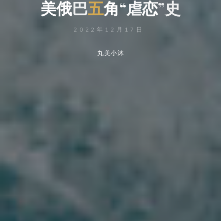
美
美
俄
俄
巴
五
角
“
“
虐
恋
”
史
2022年12月17日
丸美小沐