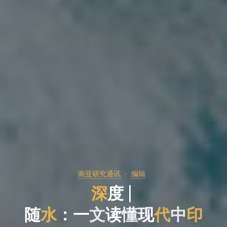
南亚研究通讯
编辑
深
度
度
|
随
水
：
一
文
读
懂
懂
现
代
中
印