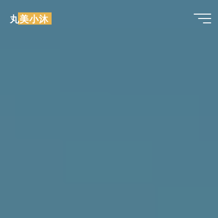
跳
丸美小沐
至
内
容