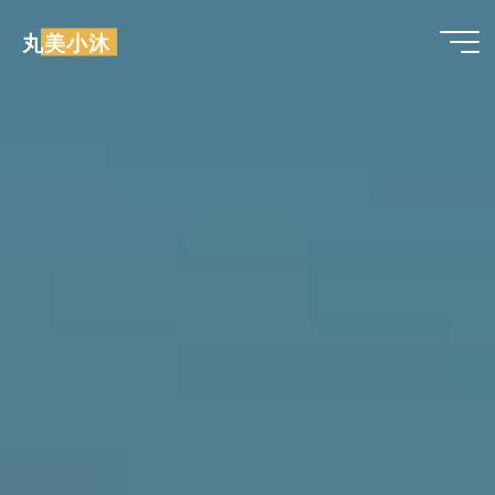
跳
丸美小沐
至
内
容