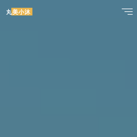
跳
丸美小沐
至
内
容