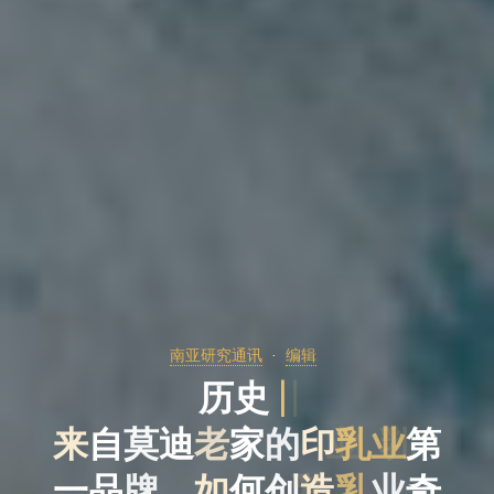
南亚研究通讯
编辑
历
史
|
来
自
莫
迪
老
家
的
印
乳
业
第
一
品
牌
，
如
何
创
造
乳
业
奇