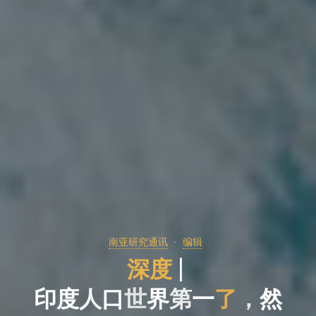
南亚研究通讯
编辑
深
度
|
印
度
人
人
口
世
界
第
一
一
了
，
然