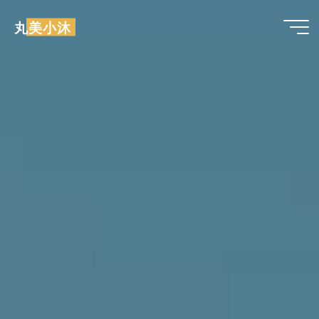
跳
丸美小沐
至
内
容