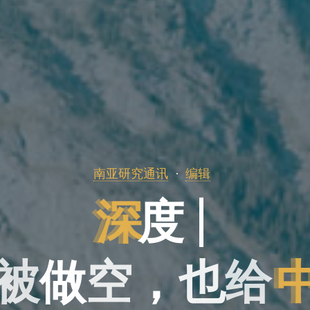
南亚研究通讯
编辑
深
度
|
被
做
空
，
也
给
也