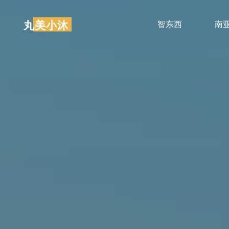
跳
至
丸美小沐
智东西
南
内
容