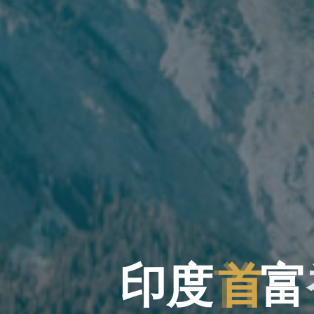
印
度
首
富