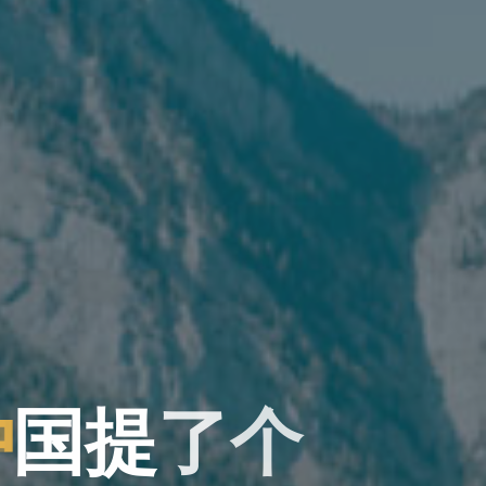
中
国
提
了
个
个