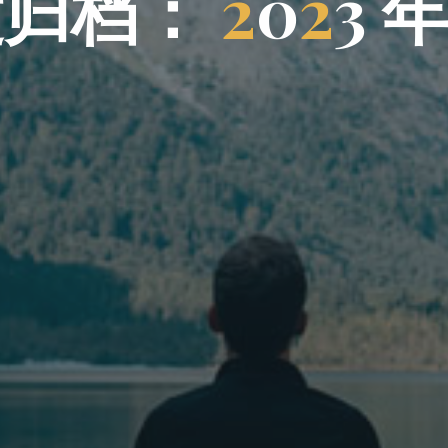
度
归
档
归
：
2
0
2
3