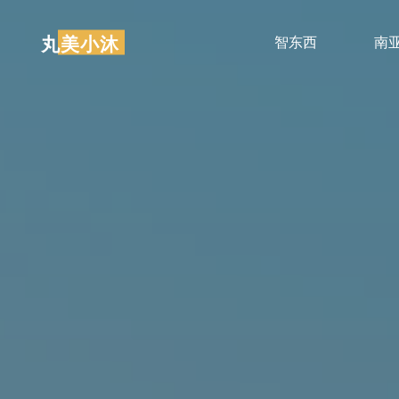
跳
至
丸美小沐
智东西
南
内
容