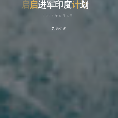
启
进
军
印
度
计
划
2023年6月6日
丸美小沐