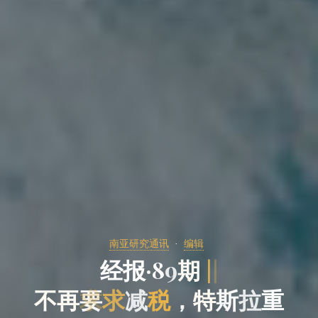
南亚研究通讯
编辑
经
报
·
8
9
期
|
不
再
要
求
减
税
，
特
斯
拉
重