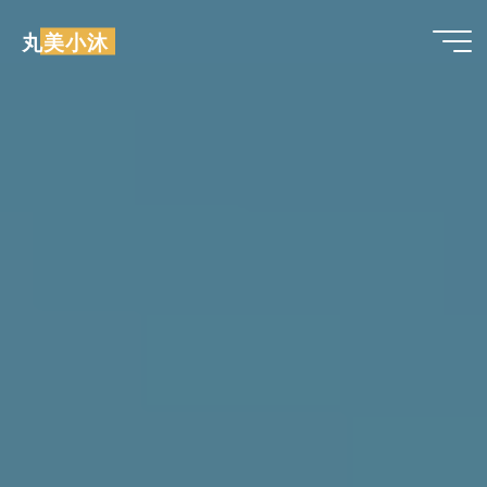
跳
丸美小沐
至
内
容