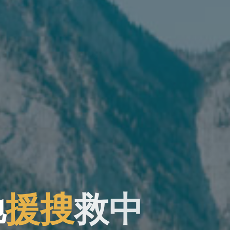
驰
援
搜
救
中