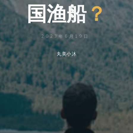
国
国
渔
船
？
2023年6月19日
丸美小沐