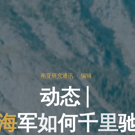
南亚研究通讯
编辑
动
态
|
海
军
军
如
何
千
里