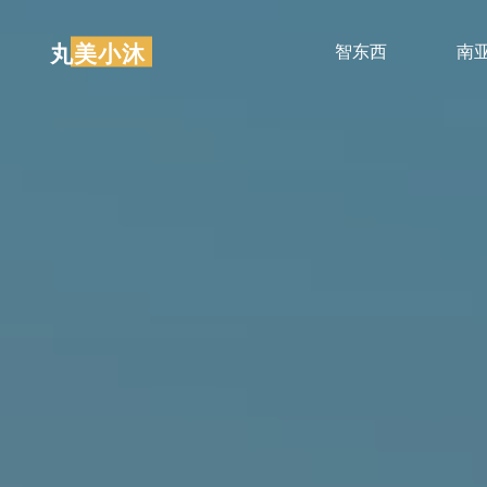
跳
至
丸美小沐
智东西
南
内
容