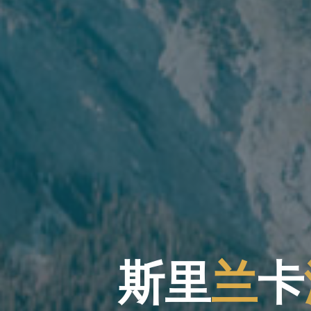
斯
里
兰
卡