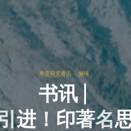
南亚研究通讯
编辑
书
讯
|
引
进
！
印
著
名