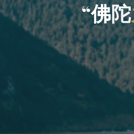
“
佛
陀