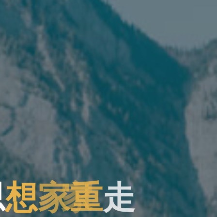
思
想
家
重
走