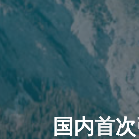
国
内
首
次