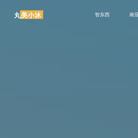
跳
至
丸美小沐
智东西
南
内
容