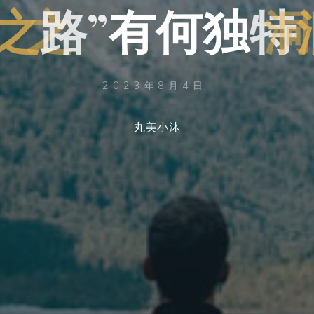
之
路
”
有
何
独
特
2023年8月4日
丸美小沐