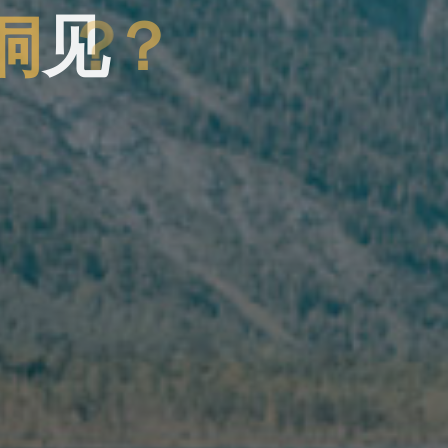
洞
见
？