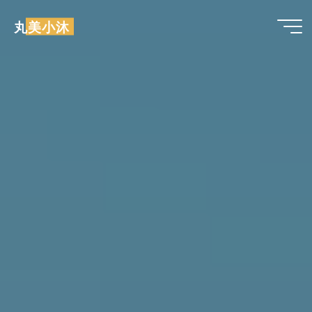
跳
丸美小沐
至
内
容