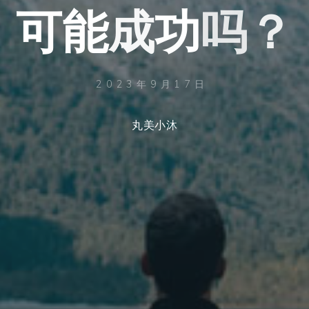
可
成
能
成
功
吗
？
2023年9月17日
丸美小沐