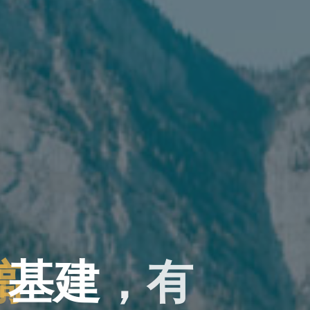
搞
基
建
，
建
有