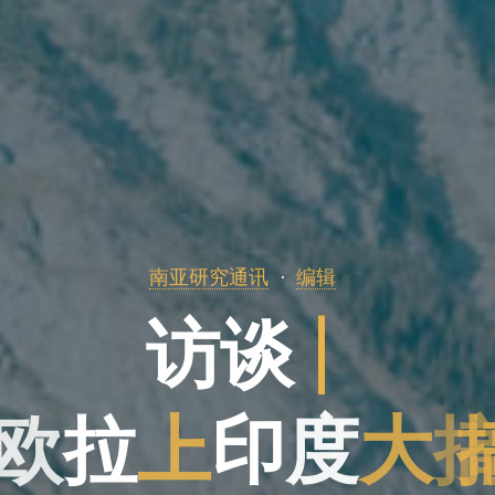
南亚研究通讯
编辑
访
谈
访
|
欧
拉
上
印
度
大
度