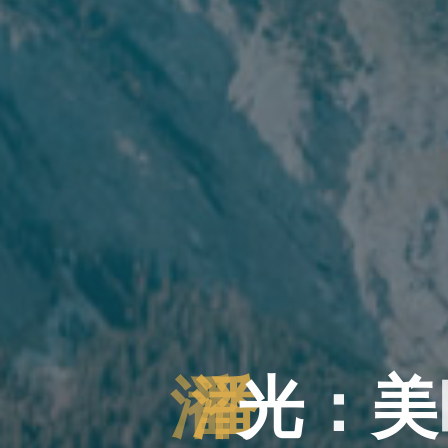
潘
光
：
美