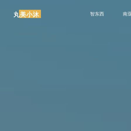
跳
至
丸美小沐
智东西
南
内
容