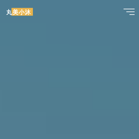
跳
丸美小沐
至
内
容