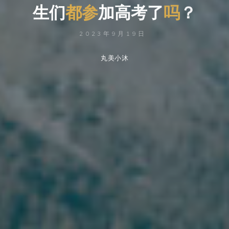
生
们
都
加
参
加
考
高
考
了
吗
了
？
2023年9月19日
丸美小沐