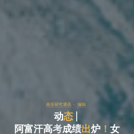
南亚研究通讯
编辑
动
态
动
|
阿
富
汗
高
考
成
绩
出
炉
！
女