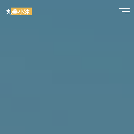
跳
丸美小沐
至
内
容