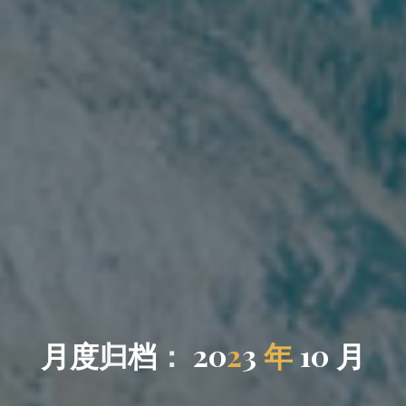
月
度
归
档
：
2
0
2
3
年
1
0
月