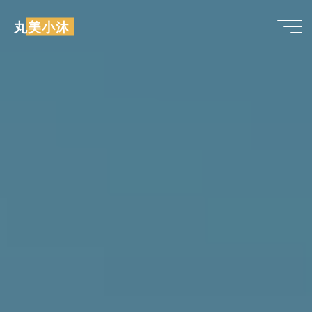
跳
丸美小沐
至
内
容