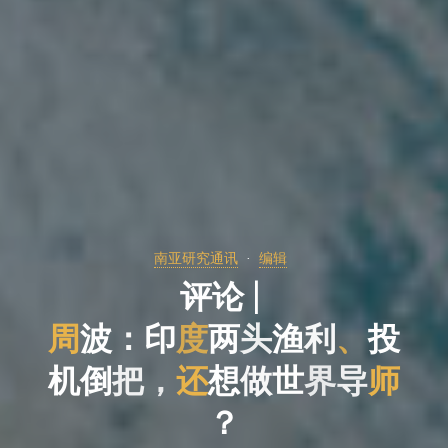
南亚研究通讯
编辑
论
评
论
评
|
周
波
：
印
度
两
头
渔
利
、
投
机
机
倒
把
，
还
做
想
做
想
界
世
界
导
师
？