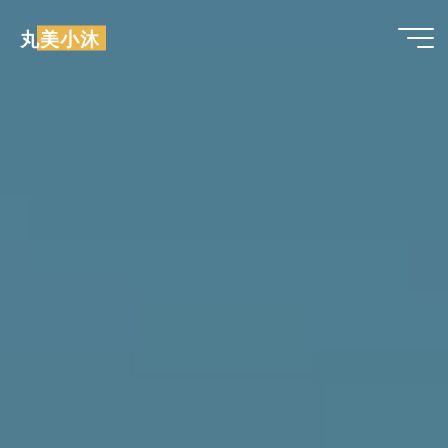
跳
丸美小沐
至
内
容