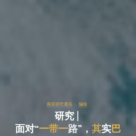
南亚研究通讯
编辑
研
研
究
|
面
对
“
一
带
一
路
”
，
其
实
实
巴