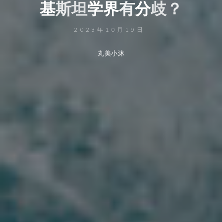
基
斯
斯
坦
学
界
界
有
分
分
歧
？
？
2023年10月19日
丸美小沐