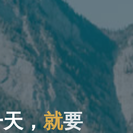
一
天
，
就
要