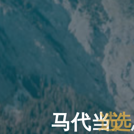
马
代
当
选