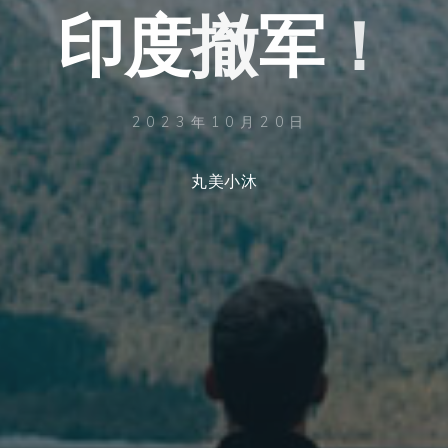
印
度
撤
军
！
2023年10月20日
丸美小沐