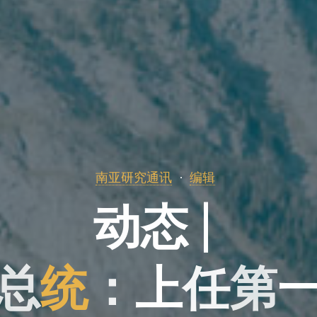
南亚研究通讯
编辑
动
态
|
总
统
：
上
任
第