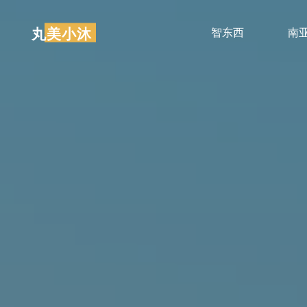
跳
至
丸美小沐
智东西
南
内
容