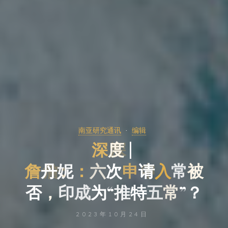
南亚研究通讯
编辑
深
度
|
詹
丹
妮
：
六
次
申
请
入
常
被
否
，
印
成
为
“
推
特
五
常
”
？
2023年10月24日