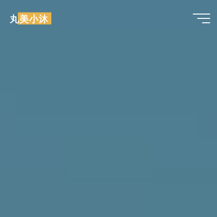
跳
丸美小沐
至
内
容