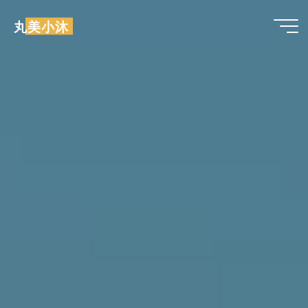
跳
丸美小沐
至
内
容