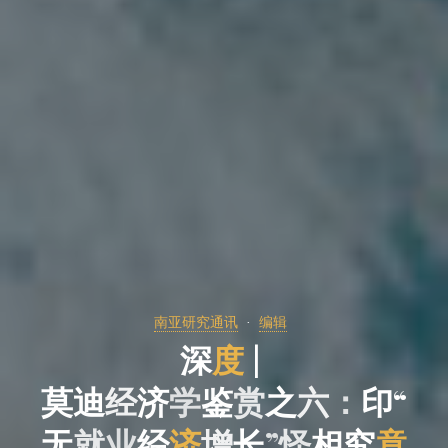
南亚研究通讯
编辑
深
度
|
莫
迪
经
济
学
鉴
赏
之
六
：
印
“
无
就
业
经
济
增
长
”
怪
相
究
竟