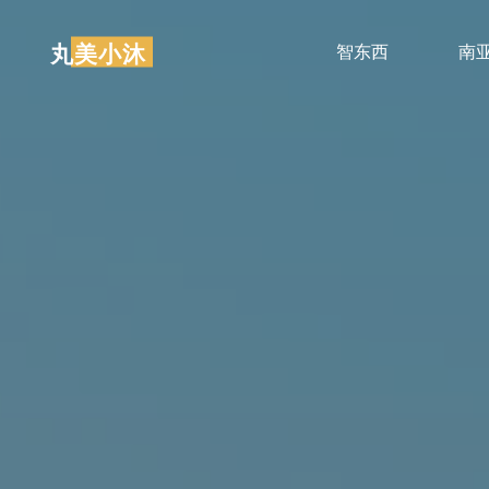
跳
至
丸美小沐
智东西
南
内
容