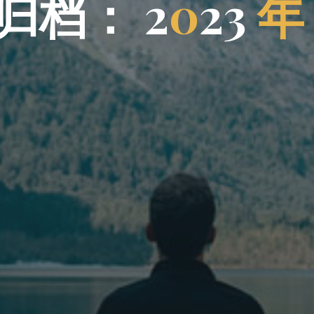
归
档
归
：
2
0
3
2
3
年