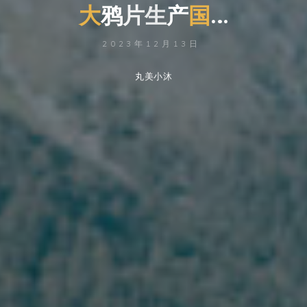
大
鸦
片
生
产
国
…
2023年12月13日
丸美小沐