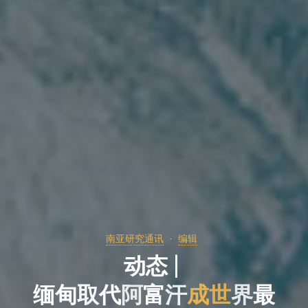
南亚研究通讯
编辑
动
态
|
缅
甸
取
代
阿
富
汗
成
世
界
最