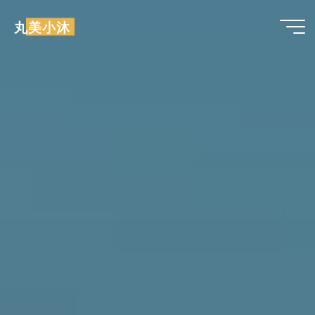
跳
丸美小沐
至
内
容