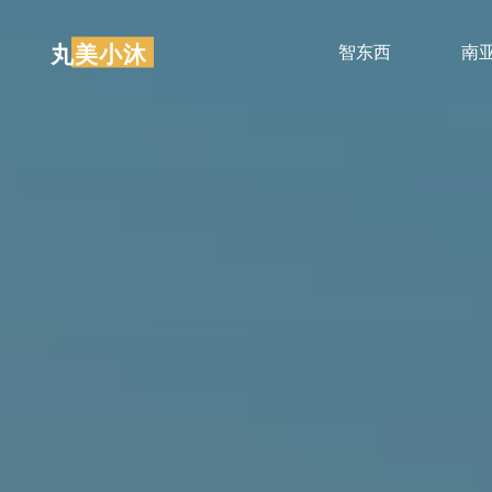
跳
至
丸美小沐
智东西
南
内
容