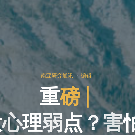
南亚研究通讯
编辑
重
磅
|
大
心
理
弱
点
？
害