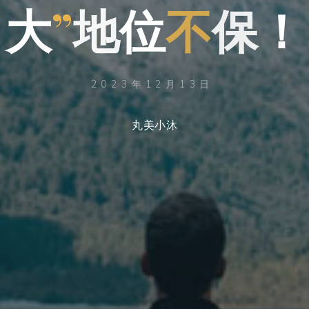
大
大
”
地
位
不
保
！
2023年12月13日
丸美小沐