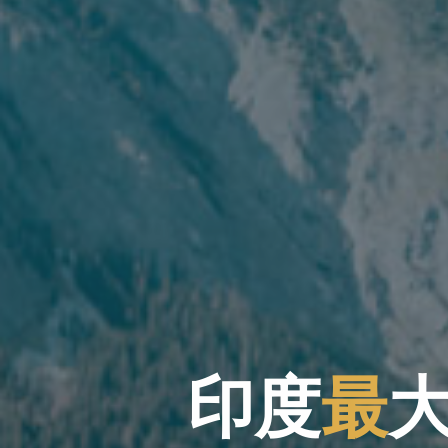
印
度
最