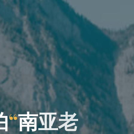
怕
怕
“
南
南
亚
老