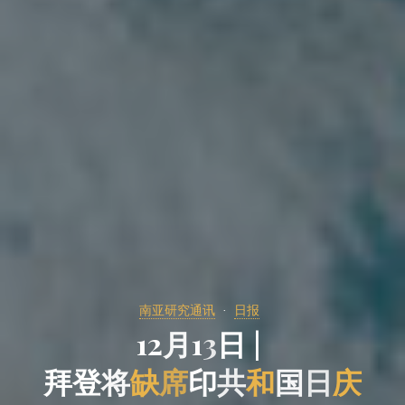
南亚研究通讯
日报
1
2
月
1
3
3
日
|
|
拜
登
将
缺
席
印
共
和
国
日
庆