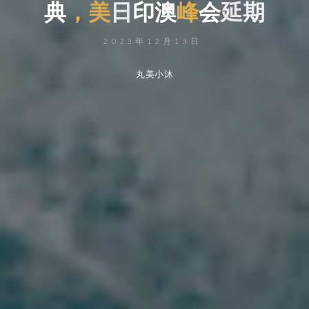
典
，
美
日
印
澳
澳
峰
会
延
期
2023年12月13日
丸美小沐