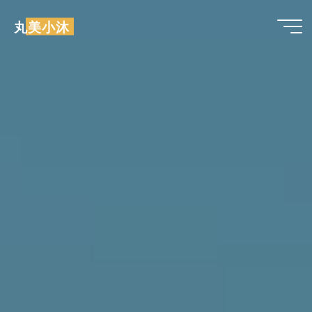
跳
丸美小沐
至
内
容