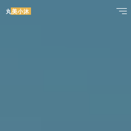
跳
丸美小沐
至
内
容