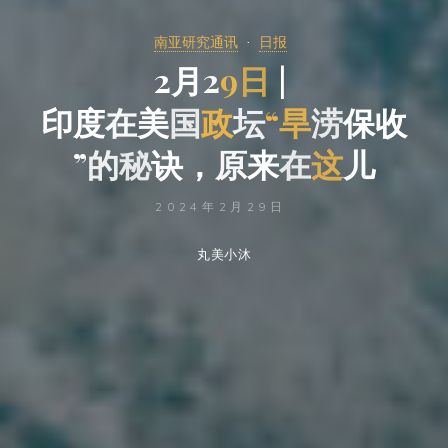
南亚研究通讯
日报
2
月
2
9
日
|
印
度
在
美
国
政
坛
“
旱
涝
保
收
”
的
秘
诀
，
原
来
在
这
儿
2024年2月29日
丸美小沐