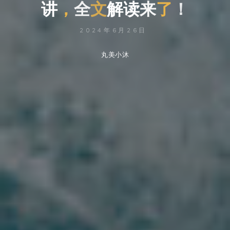
讲
，
全
全
文
解
读
来
了
！
2024年6月26日
丸美小沐