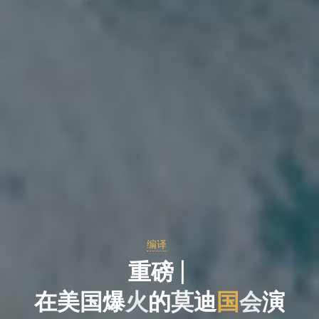
编译
重
重
磅
磅
|
在
美
国
国
爆
火
的
的
莫
迪
国
会
演