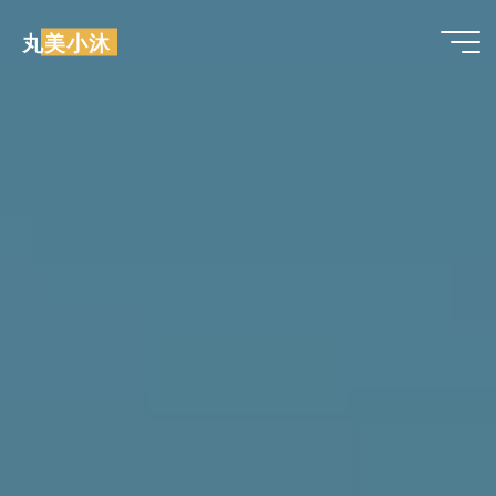
跳
丸美小沐
至
内
容