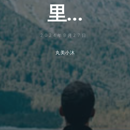
里
里
…
2024年8月27日
丸美小沐