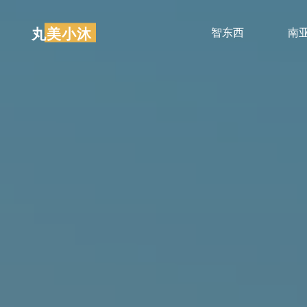
跳
至
丸美小沐
智东西
南
内
容