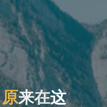
，
原
来
在
这
这