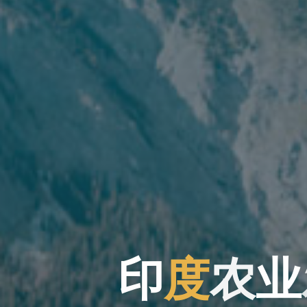
印
度
农
业