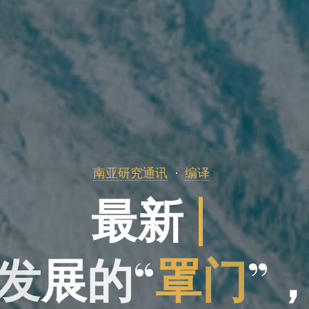
南亚研究通讯
编译
最
新
|
发
展
的
的
“
罩
门
”