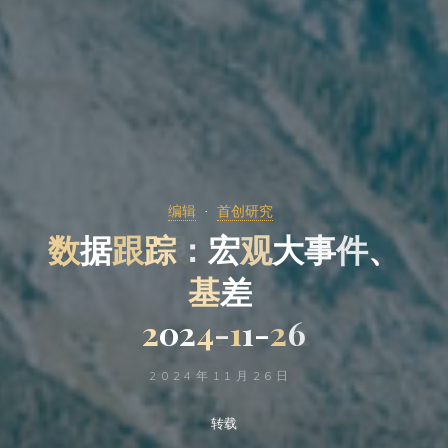
编辑
首创研究
数
据
跟
踪
：
宏
观
大
事
件
、
基
差
2
0
2
4
-
1
1
-
2
6
2024年11月26日
转载