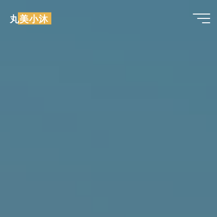
跳
丸美小沐
至
内
容