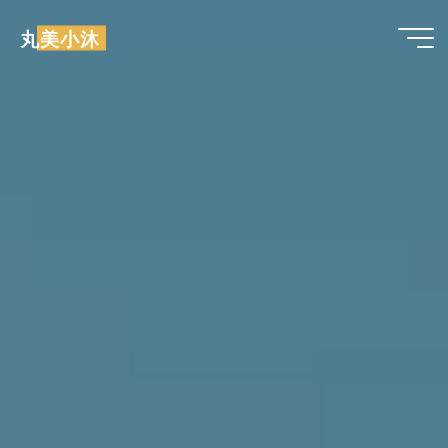
跳
丸美小沐
至
内
容