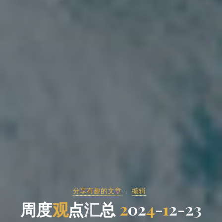
分享有趣的文章
编辑
周
度
观
点
汇
总
2
0
2
4
-
1
2
-
2
3