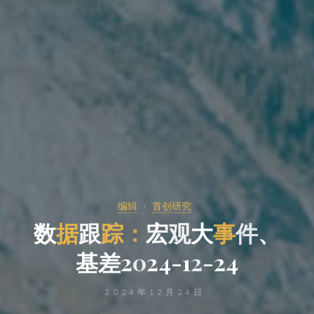
编辑
首创研究
数
据
跟
踪
：
宏
观
大
事
件
、
基
差
2
0
2
4
-
1
2
-
2
4
2024年12月24日