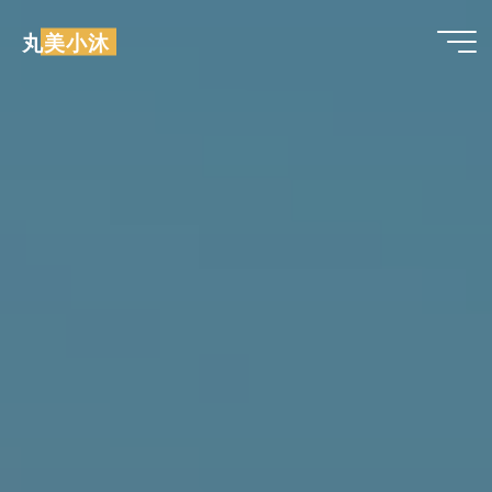
跳
丸美小沐
至
内
容