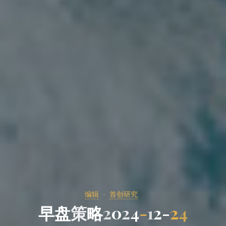
编辑
首创研究
早
盘
策
略
2
0
2
4
-
1
2
-
2
4