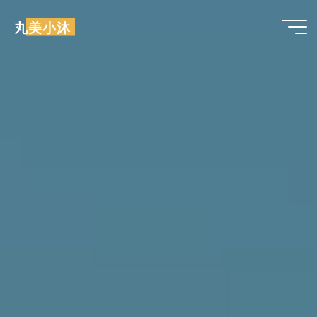
跳
丸美小沐
至
内
容