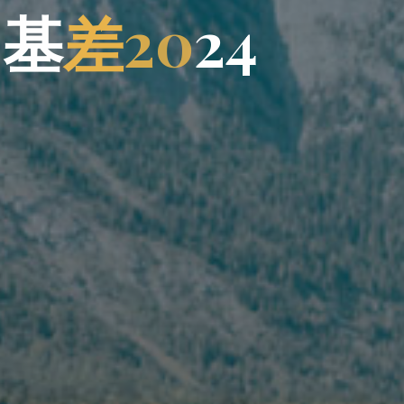
、
基
差
2
2
0
2
4