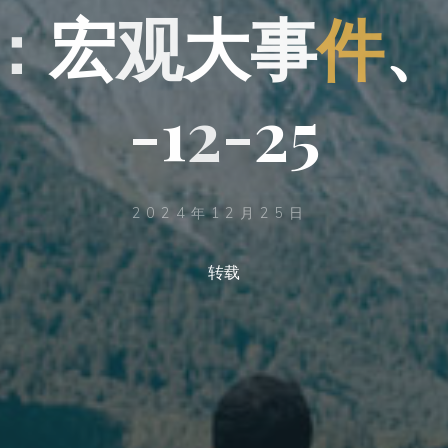
：
宏
大
观
大
事
件
事
-
-
2
1
2
-
2
5
2024年12月25日
转载