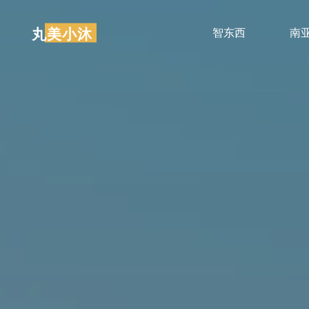
跳
至
丸美小沐
智东西
南
内
容