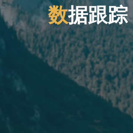
数
据
跟
踪