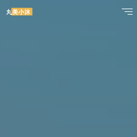
跳
丸美小沐
至
内
容