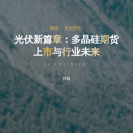
编辑
首创研究
光
伏
新
篇
章
章
：
多
晶
硅
期
货
上
市
与
行
行
业
未
来
2024年12月26日
转载