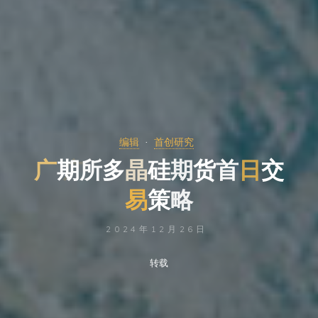
编辑
首创研究
广
期
所
多
晶
硅
期
货
首
日
交
易
策
略
2024年12月26日
转载