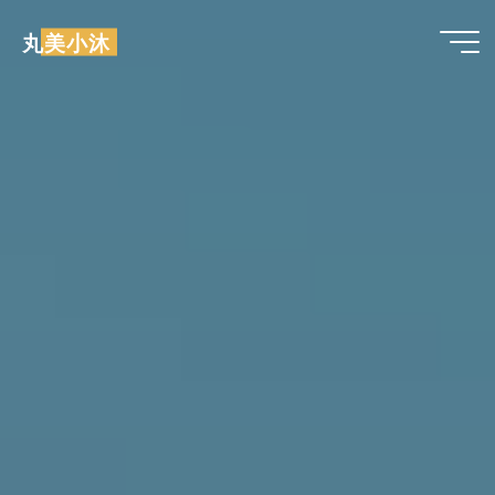
跳
丸美小沐
至
内
容