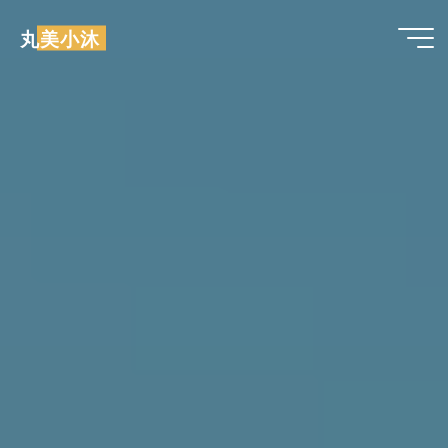
跳
丸美小沐
至
内
容