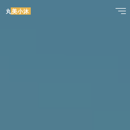
跳
丸美小沐
至
内
容