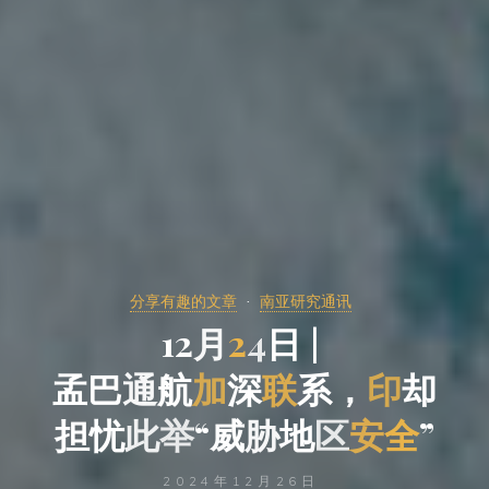
分享有趣的文章
南亚研究通讯
1
2
月
2
4
日
|
孟
巴
通
航
加
深
联
系
，
印
却
担
忧
此
举
“
威
胁
地
区
安
全
”
2024年12月26日