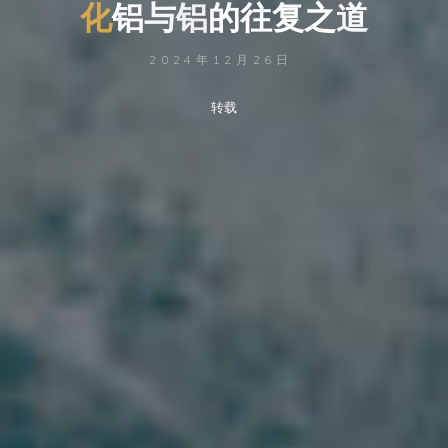
化
铝
与
铝
的
往
的
复
之
道
2024年12月26日
转载