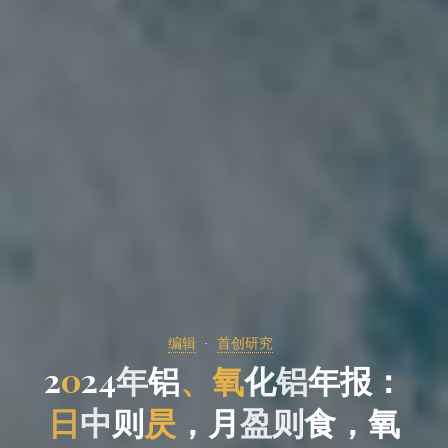
编辑
首创研究
2
0
2
4
年
铝
、
氧
铝
化
铝
报
年
报
：
日
则
中
则
中
昃
，
月
盈
则
食
，
氧