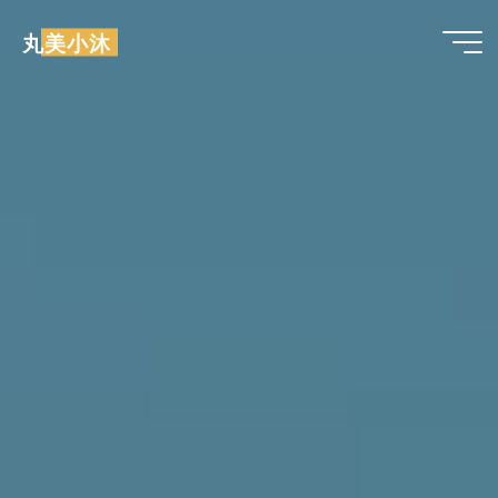
跳
丸美小沐
至
内
容