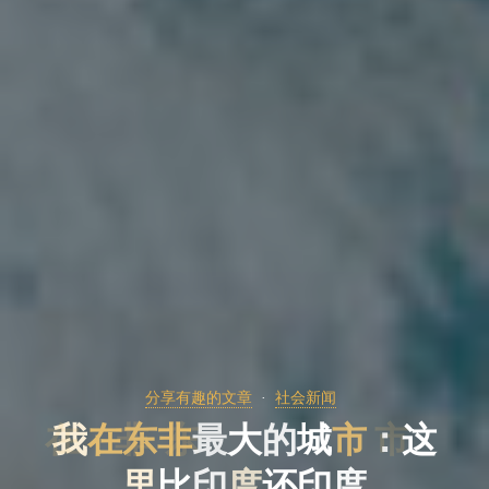
分享有趣的文章
社会新闻
我
在
东
非
最
大
的
城
市
：
这
里
比
印
度
还
印
度