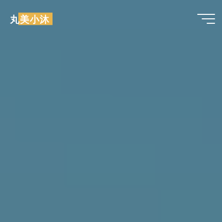
跳
丸美小沐
至
内
容