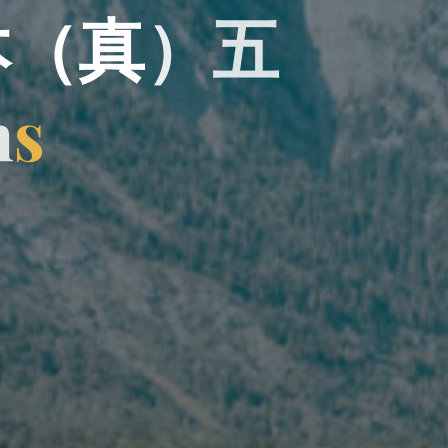
本
（
真
）
五
n
s