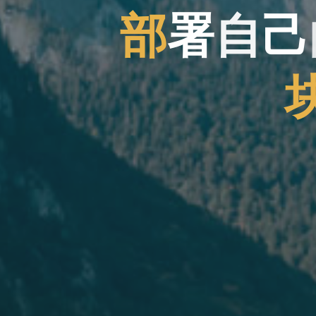
部
署
自
己