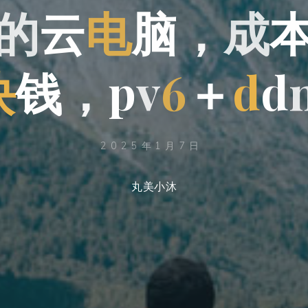
的
云
电
脑
，
成
块
钱
，
p
v
6
＋
d
d
2025年1月7日
丸美小沐