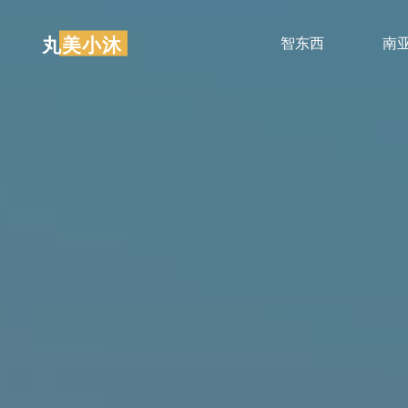
跳
至
丸美小沐
智东西
南
内
容