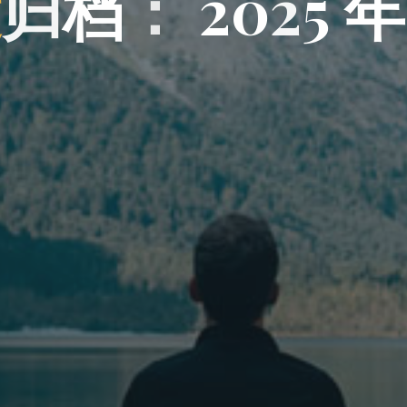
度
归
档
：
0
2
0
2
2
5
2
年