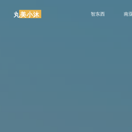
跳
至
丸美小沐
智东西
南
内
容