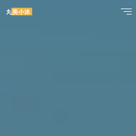
跳
丸美小沐
至
内
容