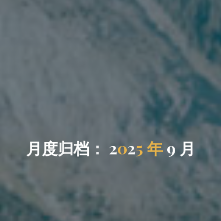
月
度
归
档
归
：
2
：
0
2
5
年
9
月
月