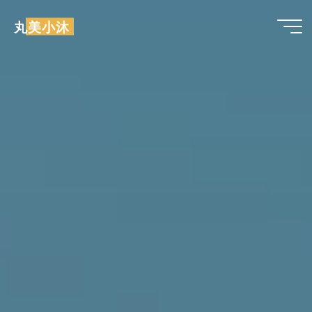
跳
丸美小沐
至
内
容