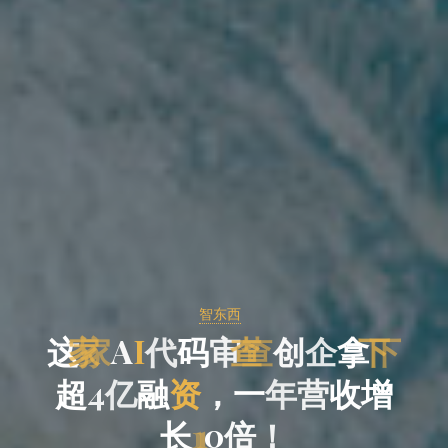
智东西
这
家
A
I
代
码
审
查
创
企
拿
下
超
4
亿
融
资
，
一
年
营
收
增
长
1
0
倍
！