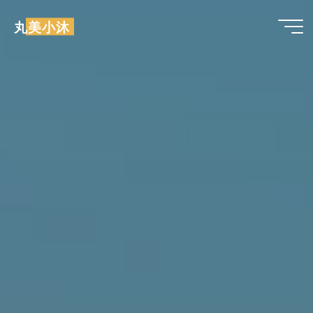
跳
丸美小沐
至
内
容