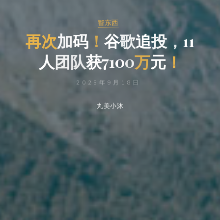
智东西
再
次
加
码
！
谷
歌
追
投
，
1
1
人
团
队
获
7
1
0
0
万
元
！
2025年9月18日
丸美小沐