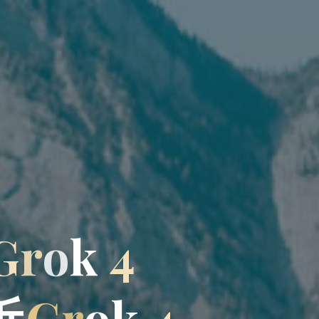
G
r
o
k
4
近
G
r
o
k
4