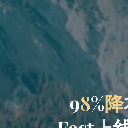
9
8
%
降
F
a
s
t
上