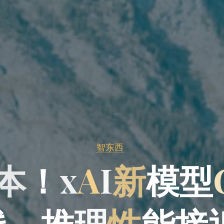
智东西
本
！
x
A
I
新
模
型
线
，
推
理
性
能
接