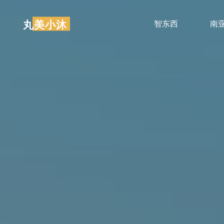
跳
至
丸美小沐
智东西
南
内
容