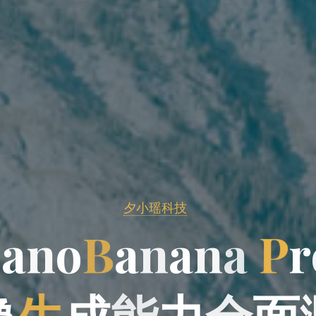
夕小瑶科技
N
a
n
o
n
o
B
a
a
n
a
n
a
P
r
图
像
生
成
能
力
全
面