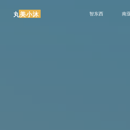
跳
至
丸美小沐
智东西
南
内
容