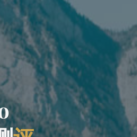
o
测
评