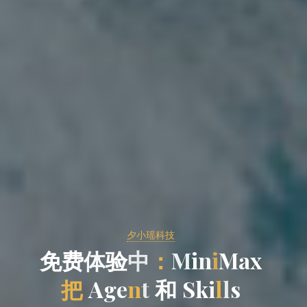
夕小瑶科技
免
费
体
验
中
：
M
i
n
i
M
a
x
把
A
g
g
e
n
t
t
和
和
S
k
i
l
l
s