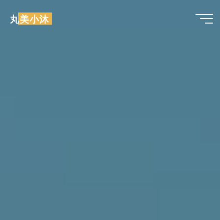
跳
丸美小沐
至
内
容