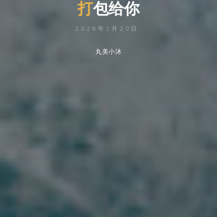
打
包
给
你
你
2026年1月20日
丸美小沐