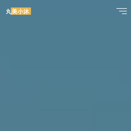
跳
丸美小沐
至
内
容