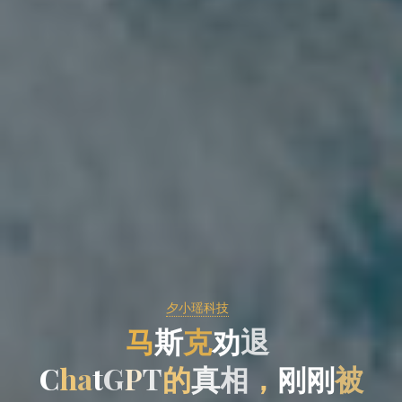
夕小瑶科技
马
斯
克
劝
退
C
h
a
t
G
P
T
的
真
相
，
刚
刚
被