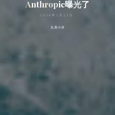
A
n
t
h
r
o
p
i
c
曝
光
了
2026年1月22日
丸美小沐