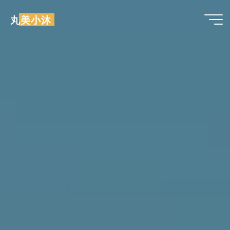
跳
丸美小沐
至
内
容