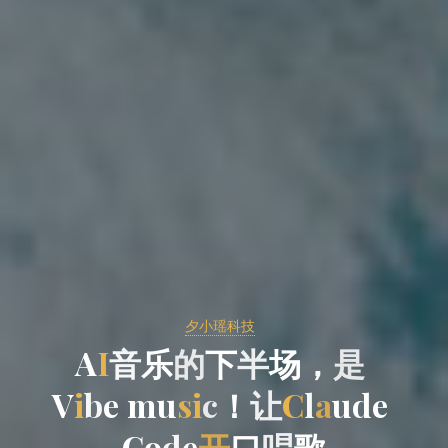
夕小瑶科技
A
A
I
音
乐
的
下
半
场
，
是
V
i
b
b
e
m
u
u
s
i
c
！
！
让
C
l
a
u
d
d
e
C
o
o
d
e
开
口
唱
歌