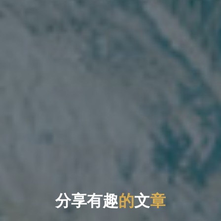
分
分
享
有
趣
趣
的
文
章