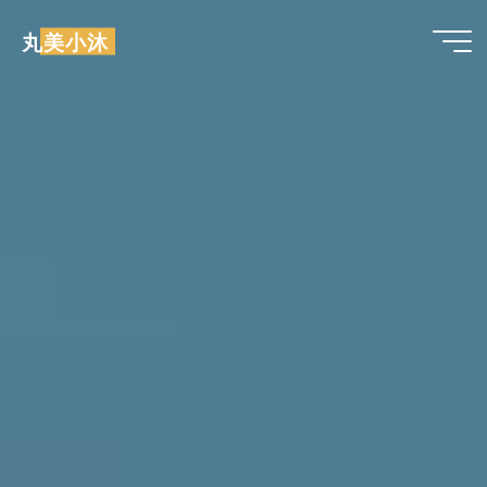
跳
丸美小沐
至
内
容