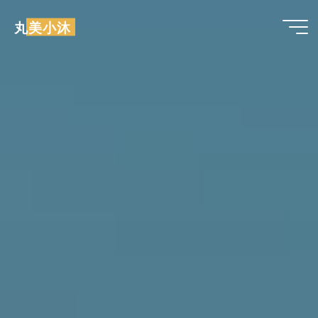
跳
丸美小沐
至
内
容