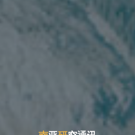
南
亚
亚
研
究
通
讯