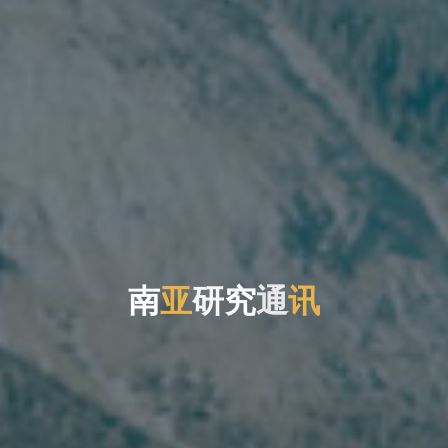
南
亚
研
究
究
通
讯