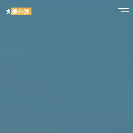
跳
丸美小沐
至
内
容