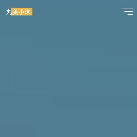
跳
丸美小沐
至
内
容