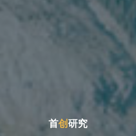
首
创
研
究
究